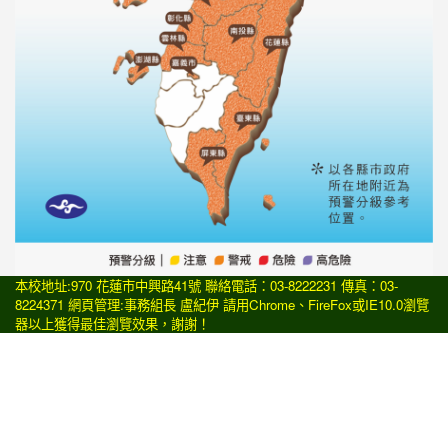
本校地址:970 花蓮市中興路41號 聯絡電話：03-8222231 傳真：03-
8224371 網頁管理:事務組長 盧紀伊 請用
Chrome
、
FireFox
或IE10.0瀏覽
器以上獲得最佳瀏覽效果，謝謝！