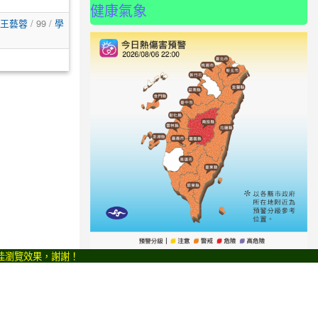
健康氣象
王藝蓉
/ 99 /
學
最佳瀏覽效果，謝謝！