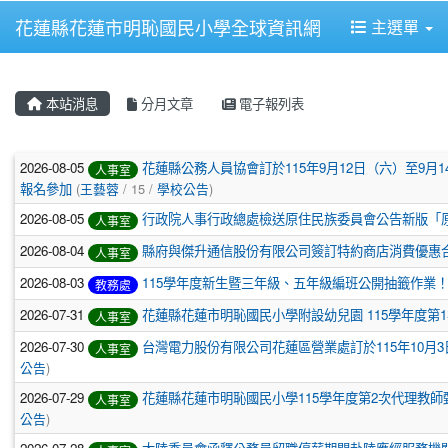
花蓮縣花蓮市明恥國民小學全球資訊網
主選單
本站消息
分月文章
電子報列表
文章列表
2026-08-05
花蓮縣公務人員協會訂於115年9月12日（六）至9
人事室
報名參加
(
王藝蓉
/ 15 /
學校公告
)
2026-08-05
行政院人事行政總處檢送原住民族委員會公告新版「
人事室
2026-08-04
縣府與傑升通信股份有限公司簽訂特約商店消費優惠
人事室
2026-08-03
115學年度新生暨三年級、五年級編班公開抽籤作業
教務處
2026-07-31
花蓮縣花蓮市明恥國民小學附設幼兒園 115學年度第1
人事室
2026-07-30
台灣電力股份有限公司花蓮區營業處訂於115年10
人事室
公告
)
2026-07-29
花蓮縣花蓮市明恥國民小學115學年度第2次代理教
人事室
公告
)