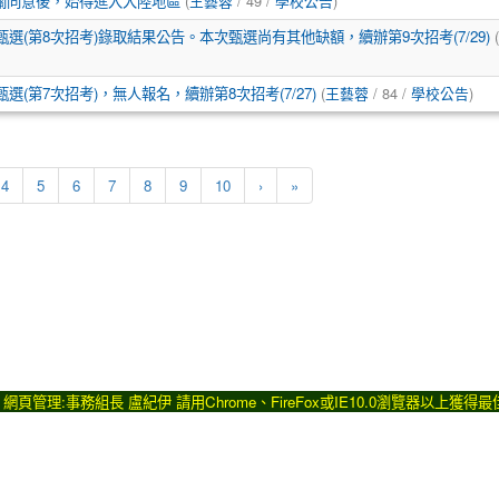
關同意後，始得進入大陸地區
(
王藝蓉
/ 49 /
學校公告
)
選(第8次招考)錄取結果公告。本次甄選尚有其他缺額，續辦第9次招考(7/29)
(
(第7次招考)，無人報名，續辦第8次招考(7/27)
(
王藝蓉
/ 84 /
學校公告
)
下一頁
最後頁
4
5
6
7
8
9
10
›
»
371 網頁管理:事務組長 盧紀伊 請用
Chrome
、
FireFox
或IE10.0瀏覽器以上獲得