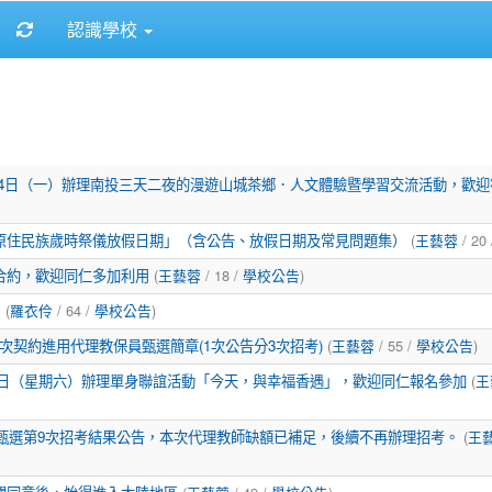
重新取得佈景設定
認識學校
月14日（一）辦理南投三天二夜的漫遊山城茶鄉．人文體驗暨學習交流活動，歡
原住民族歲時祭儀放假日期」（含公告、放假日期及常見問題集）
(
王藝蓉
/ 20
合約，歡迎同仁多加利用
(
王藝蓉
/ 18 /
學校公告
)
！
(
羅衣伶
/ 64 /
學校公告
)
次契約進用代理教保員甄選簡章(1次公告分3次招考)
(
王藝蓉
/ 55 /
學校公告
)
月3日（星期六）辦理單身聯誼活動「今天，與幸福香遇」，歡迎同仁報名參加
(
王
師甄選第9次招考結果公告，本次代理教師缺額已補足，後續不再辦理招考。
(
王