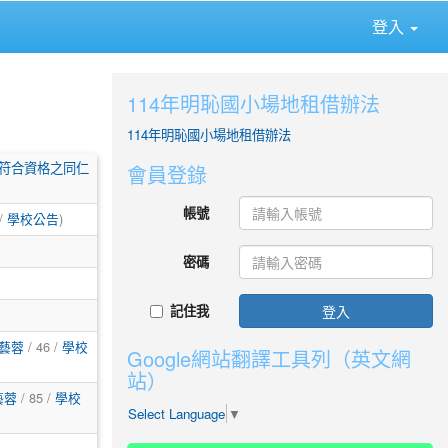
登入
114年明恥國小場地租借辦法
114年明恥國小場地租借辦法
迎符合資格之同仁
會員登錄
帳號
 /
學校公告
)
密碼
記住我
登入
藝蓉
/ 46 /
學校
Google網站翻譯工具列（英文網
站）
藝蓉
/ 85 /
學校
Select Language
▼