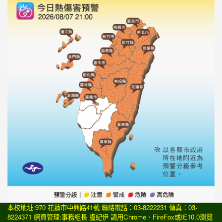
本校地址:970 花蓮市中興路41號 聯絡電話：03-8222231 傳真：03-
8224371 網頁管理:事務組長 盧紀伊 請用
Chrome
、
FireFox
或IE10.0瀏覽