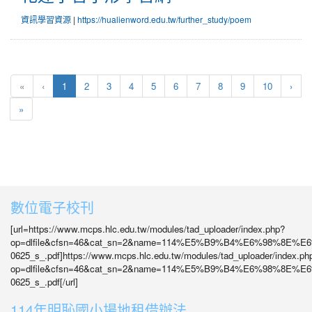
資訊學習資源
|
https://hualienword.edu.tw/further_study/poem
(目前頁次)
下一
«
‹
1
2
3
4
5
6
7
8
9
10
›
最後頁
»
數位電子校刊
[url=https://www.mcps.hlc.edu.tw/modules/tad_uploader/index.php?
op=dlfile&cfsn=46&cat_sn=2&name=114%E5%B9%B4%E6%98%8
0625_s_.pdf]https://www.mcps.hlc.edu.tw/modules/tad_uploader/index.ph
op=dlfile&cfsn=46&cat_sn=2&name=114%E5%B9%B4%E6%98%8
0625_s_.pdf[/url]
114年明恥國小場地租借辦法