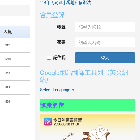
114年明恥國小場地租借辦法
會員登錄
帳號
人氣
密碼
312
記住我
登入
1438
Google網站翻譯工具列（英文網
303
站）
532
Select Language
▼
529
健康氣象