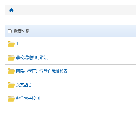
回首頁
Files List
clickAll
檔案名稱
1
學校場地租用辦法
國民小學正常教學自我檢核表
英文語音
數位電子校刊