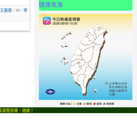
健康氣象
王藝蓉
/ 95 /
學
最佳瀏覽效果，謝謝！