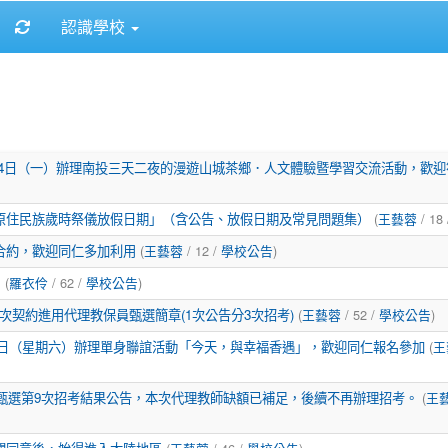
重新取得佈景設定
認識學校
月14日（一）辦理南投三天二夜的漫遊山城茶鄉．人文體驗暨學習交流活動，歡
原住民族歲時祭儀放假日期」（含公告、放假日期及常見問題集）
(
王藝蓉
/ 18
合約，歡迎同仁多加利用
(
王藝蓉
/ 12 /
學校公告
)
！
(
羅衣伶
/ 62 /
學校公告
)
次契約進用代理教保員甄選簡章(1次公告分3次招考)
(
王藝蓉
/ 52 /
學校公告
)
月3日（星期六）辦理單身聯誼活動「今天，與幸福香遇」，歡迎同仁報名參加
(
王
師甄選第9次招考結果公告，本次代理教師缺額已補足，後續不再辦理招考。
(
王