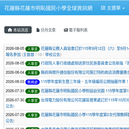
花蓮縣花蓮市明恥國民小學全球資訊網
主選單
本站消息
分月文章
電子報列表
文章列表
2026-08-05
花蓮縣公務人員協會訂於115年9月12日（六）至9
人事室
報名參加
(
王藝蓉
/ 13 /
學校公告
)
2026-08-05
行政院人事行政總處檢送原住民族委員會公告新版「
人事室
2026-08-04
縣府與傑升通信股份有限公司簽訂特約商店消費優惠
人事室
2026-08-03
115學年度新生暨三年級、五年級編班公開抽籤作業
教務處
2026-07-31
花蓮縣花蓮市明恥國民小學附設幼兒園 115學年度第1
人事室
2026-07-30
台灣電力股份有限公司花蓮區營業處訂於115年10
人事室
公告
)
2026-07-29
花蓮縣花蓮市明恥國民小學115學年度第2次代理教
人事室
公告
)