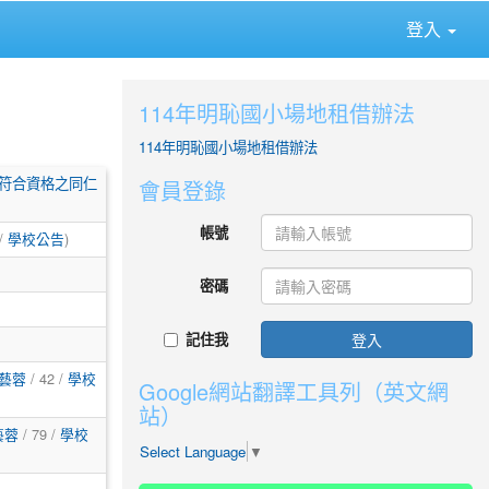
登入
114年明恥國小場地租借辦法
114年明恥國小場地租借辦法
迎符合資格之同仁
會員登錄
帳號
 /
學校公告
)
密碼
記住我
登入
藝蓉
/ 42 /
學校
Google網站翻譯工具列（英文網
站）
藝蓉
/ 79 /
學校
Select Language
▼