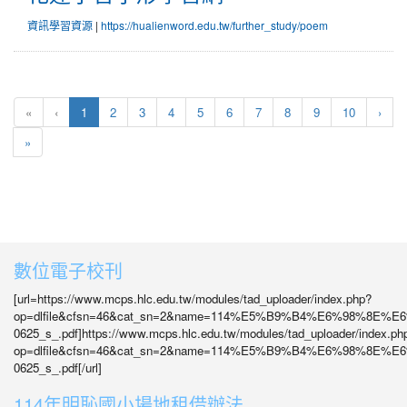
資訊學習資源
|
https://hualienword.edu.tw/further_study/poem
(目前頁次)
下一
«
‹
1
2
3
4
5
6
7
8
9
10
›
最後頁
»
數位電子校刊
[url=https://www.mcps.hlc.edu.tw/modules/tad_uploader/index.php?
op=dlfile&cfsn=46&cat_sn=2&name=114%E5%B9%B4%E6%98%8
0625_s_.pdf]https://www.mcps.hlc.edu.tw/modules/tad_uploader/index.ph
op=dlfile&cfsn=46&cat_sn=2&name=114%E5%B9%B4%E6%98%8
0625_s_.pdf[/url]
114年明恥國小場地租借辦法