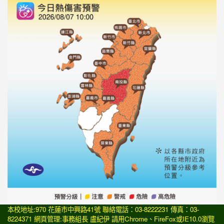
本校地址:970 花蓮市中興路41號 聯絡電話：03-8222231 傳真：03-
8224371 網頁管理:事務組長 盧紀伊 請用
Chrome
、
FireFox
或IE10.0瀏覽