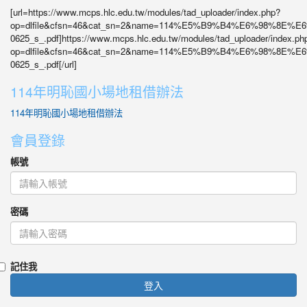
[url=https://www.mcps.hlc.edu.tw/modules/tad_uploader/index.php?
op=dlfile&cfsn=46&cat_sn=2&name=114%E5%B9%B4%E6%98%8
0625_s_.pdf]https://www.mcps.hlc.edu.tw/modules/tad_uploader/index.ph
op=dlfile&cfsn=46&cat_sn=2&name=114%E5%B9%B4%E6%98%8
0625_s_.pdf[/url]
114年明恥國小場地租借辦法
114年明恥國小場地租借辦法
會員登錄
帳號
密碼
記住我
登入