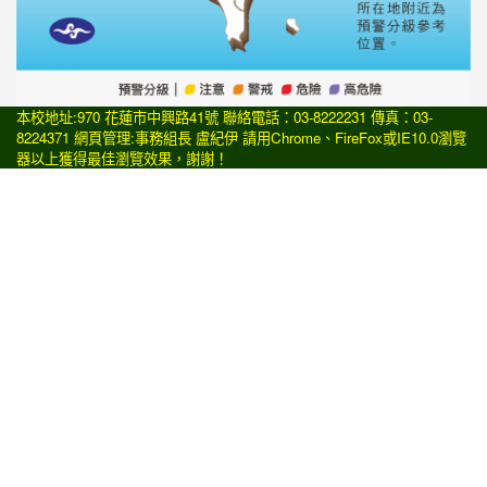
本校地址:970 花蓮市中興路41號 聯絡電話：03-8222231 傳真：03-
8224371 網頁管理:事務組長 盧紀伊 請用
Chrome
、
FireFox
或IE10.0瀏覽
器以上獲得最佳瀏覽效果，謝謝！