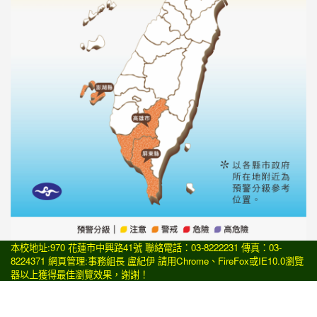
本校地址:970 花蓮市中興路41號 聯絡電話：03-8222231 傳真：03-
8224371 網頁管理:事務組長 盧紀伊 請用
Chrome
、
FireFox
或IE10.0瀏覽
器以上獲得最佳瀏覽效果，謝謝！