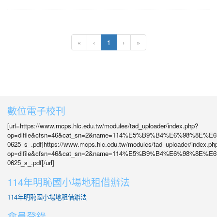
(目前頁次)
«
‹
1
›
»
數位電子校刊
[url=https://www.mcps.hlc.edu.tw/modules/tad_uploader/index.php?
op=dlfile&cfsn=46&cat_sn=2&name=114%E5%B9%B4%E6%98%8
0625_s_.pdf]https://www.mcps.hlc.edu.tw/modules/tad_uploader/index.ph
op=dlfile&cfsn=46&cat_sn=2&name=114%E5%B9%B4%E6%98%8
0625_s_.pdf[/url]
114年明恥國小場地租借辦法
114年明恥國小場地租借辦法
會員登錄