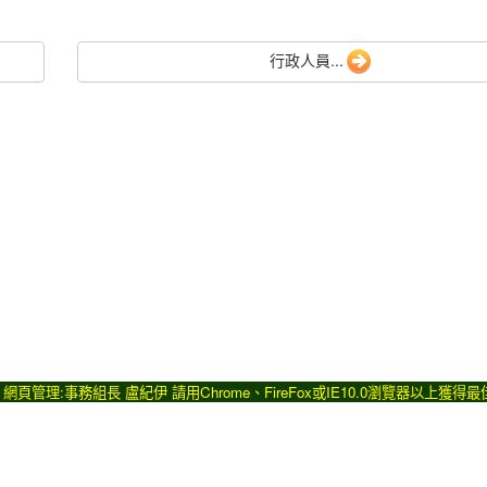
行政人員...
371 網頁管理:事務組長 盧紀伊 請用
Chrome
、
FireFox
或IE10.0瀏覽器以上獲得