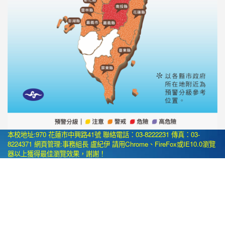
本校地址:970 花蓮市中興路41號 聯絡電話：03-8222231 傳真：03-
8224371 網頁管理:事務組長 盧紀伊 請用
Chrome
、
FireFox
或IE10.0瀏覽
器以上獲得最佳瀏覽效果，謝謝！