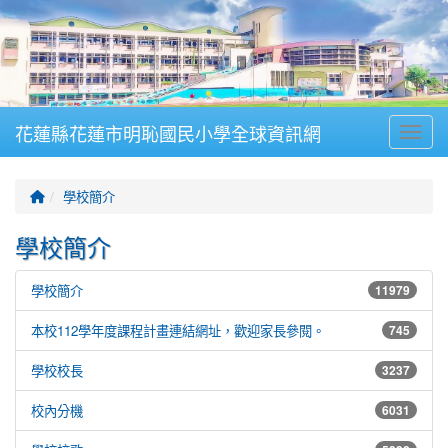
花蓮縣花蓮市明恥國民小學全球資訊網
Toggle
回首頁
學校簡介
學校簡介
學校簡介
11979
本校112學年度課程計畫連結網址，歡迎家長參閱。
745
學校校長
3237
校內分機
6031