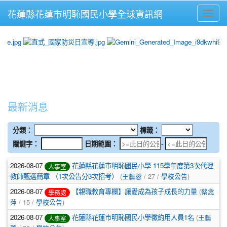
花蓮縣花蓮市明恥國民小學全球資訊網
Toggle
photo-647
photo-646
photo-640
最新消息
分類：
標籤：
日期範圍：
關鍵字：
日期範圍：
-
2026-08-07
花蓮縣花蓮市明恥國民小學 115學年度第3次代理
人事室
教師甄選簡章 （1次公告分3次招考）
(
王藝蓉
/ 27 /
學校公告
)
2026-08-07
【親職教育專欄】讓愛成為孩子成長的力量
(
蔡念
學務處
萍
/ 15 /
學校公告
)
2026-08-07
花蓮縣花蓮市明恥國民小學徵約用人員1名
(
王藝
人事室