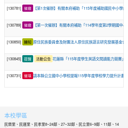
[130781]
催繳
【第1次催辦】有關本府補助「115年度補助國民中小學經
[130789]
催繳
【第一次催辦】有關本府補助「114學年度第2學期國中小
[130850]
轉知
原住民族委員會及財團法人原住民族語言研究發展基金會
[130845]
提醒
活動公告
花蓮縣「115年度學生英語文閱讀能力競賽」
[130731]
催填
請本縣公立國中小學校提報115學年度學校學力提升計畫
本校學區
民樂里、民運里、民孝里8~24鄰、27~32鄰、民立里6~9鄰、11鄰、14