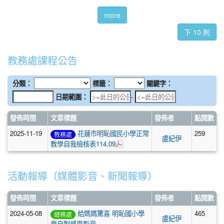
more
下 10 則
教務處課程公告
分類：
標籤：
關鍵字：
日期範圍：
日期範圍：
-
發佈時間
文章標題
發佈者
點閱數
2025-11-19
花蓮市明恥國民小學正常
259
教務處
盧紀伊
於彈跳視窗觀看：花蓮市明恥國民小學
教學自我檢核表114.09
1
活動報導（媒體影音、新聞報導）
發佈時間
文章標題
發佈者
點閱數
2024-05-08
給媽媽驚喜 明恥國小學
465
總務處
盧紀伊
童自製感恩影音