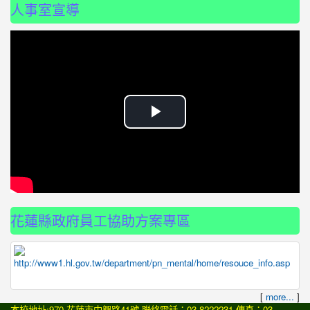
人事室宣導
播
放
影
片
花蓮縣政府員工協助方案專區
[
more...
]
本校地址:970 花蓮市中興路41號 聯絡電話：03-8222231 傳真：03-