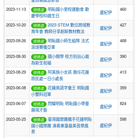
2023-11-13
明恥國小里校運動會 歡
460
總務處
盧紀伊
慶學校83歲生日
2023-10-20
2023 STEM 數位跨域教
427
總務處
盧紀伊
育年會 教師分享創新教材教法
2023-09-26
明恥國小師生組隊 法式
468
總務處
盧紀伊
滾球賽獲亞軍
2023-08-30
國小開學 校方別出心裁
390
總務處
盧紀伊
為新生祝福
2023-08-29
阿美族小女孩 擔任花蓮
413
總務處
盧紀伊
原民處一日小處長
2023-06-08
花蓮英語字彙王 明恥國
359
總務處
盧紀伊
小雙料冠軍
2023-06-07
閃耀明恥 明恥國小學童
824
總務處
盧紀伊
展現才藝
2023-05-25
臺灣國樂團攜手花蓮明恥
598
總務處
盧紀伊
國小國樂團 演奏東臺最美音樂風
景