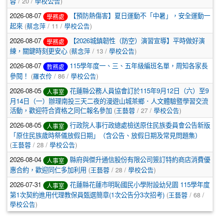
蓉
/ 20 /
學校公告
)
2026-08-07
【預防熱傷害】夏日運動不「中暑」，安全運動一
學務處
起來
(
蔡念萍
/ 11 /
學校公告
)
2026-08-07
【2026城鎮韌性（防空）演習宣導】平時做好演
學務處
練，關鍵時刻更安心
(
蔡念萍
/ 13 /
學校公告
)
2026-08-07
115學年度一、三、五年級編班名單，周知各家長
教務處
參閱！
(
羅衣伶
/ 86 /
學校公告
)
2026-08-05
花蓮縣公務人員協會訂於115年9月12日（六）至9
人事室
月14日（一）辦理南投三天二夜的漫遊山城茶鄉．人文體驗暨學習交流
活動，歡迎符合資格之同仁報名參加
(
王藝蓉
/ 27 /
學校公告
)
2026-08-05
行政院人事行政總處檢送原住民族委員會公告新版
人事室
「原住民族歲時祭儀放假日期」（含公告、放假日期及常見問題集）
(
王藝蓉
/ 28 /
學校公告
)
2026-08-04
縣府與傑升通信股份有限公司簽訂特約商店消費優
人事室
惠合約，歡迎同仁多加利用
(
王藝蓉
/ 28 /
學校公告
)
2026-07-31
花蓮縣花蓮市明恥國民小學附設幼兒園 115學年度
人事室
第1次契約進用代理教保員甄選簡章(1次公告分3次招考)
(
王藝蓉
/ 68 /
學校公告
)