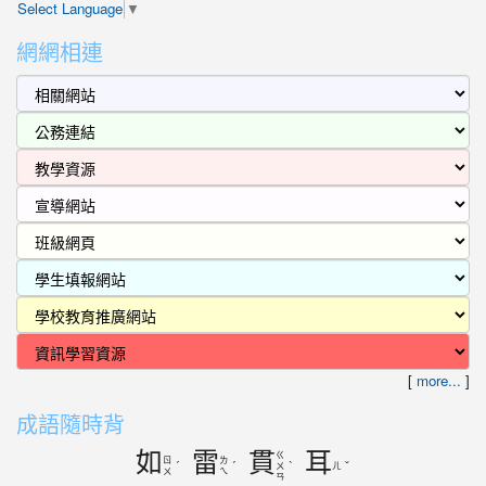
Select Language
▼
網網相連
[
more...
]
成語隨時背
如
雷
貫
耳
ㄍ
ㄖ
ㄌ
ˊ
ˊ
ㄨ
ˋ
ㄦ
ˇ
ㄨ
ㄟ
ㄢ