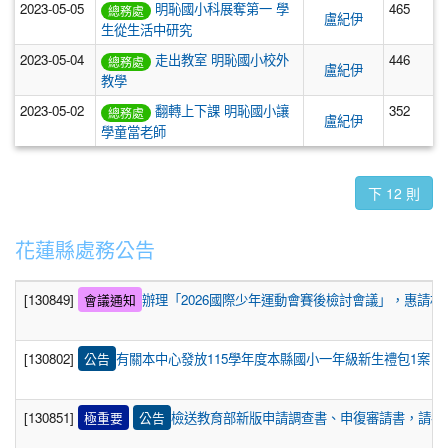
2023-05-05
明恥國小科展奪第一 學
465
總務處
盧紀伊
生從生活中研究
2023-05-04
走出教室 明恥國小校外
446
總務處
盧紀伊
教學
2023-05-02
翻轉上下課 明恥國小讓
352
總務處
盧紀伊
學童當老師
下 12 則
花蓮縣處務公告
[130849]
會議通知
辦理「2026國際少年運動會賽後檢討會議」，惠請
[130802]
公告
有關本中心發放115學年度本縣國小一年級新生禮包1案
[130851]
極重要
公告
檢送教育部新版申請調查書、申復審請書，請各